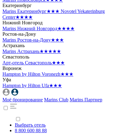
Екатеринбург
Marins Екатеринбург
★★★
Novotel Yekaterinburg
Center
★★★★
Нижний Новгород
Marins Нижний Новгород
★★★★
Ростов-на-Дону
Marins Ростов-на-Дону
★★★
Астрахань
Marins Астрахань
★★★★★
Севастополь
Арт-отель Севастополь
★★★
Воронеж
Hampton by Hilton Voronezh
★★★
Уфа
Hampton by Hilton Ufa
★★★
Моё бронирование
Marins Club
Marins Партнер
Выбрать отель
8 800 600 88 88