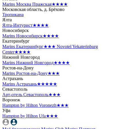
Marins Москва Пражская
★★★★
Московская область, д. Брёхово
Тропикана
Ялта
Ялта-Интурист
★★★★
Новосибирск
Marins Новосибирск
★★★★
Екатеринбург
Marins Екатеринбург
★★★
Novotel Yekaterinburg
Center
★★★★
Нижний Новгород
Marins Нижний Новгород
★★★★
Ростов-на-Дону
Marins Ростов-на-Дону
★★★
Астрахань
Marins Астрахань
★★★★★
Севастополь
Арт-отель Севастополь
★★★
Воронеж
Hampton by Hilton Voronezh
★★★
Уфа
Hampton by Hilton Ufa
★★★