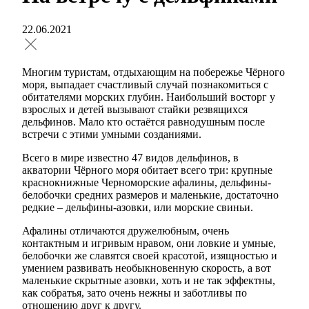
22.06.2021
Многим туристам, отдыхающим на побережье Чёрного
моря, выпадает счастливый случай познакомиться с
обитателями морских глубин. Наибольший восторг у
взрослых и детей вызывают стайки резвящихся
дельфинов. Мало кто остаётся равнодушным после
встречи с этими умными созданиями.
Всего в мире известно 47 видов дельфинов, в
акватории Чёрного моря обитает всего три: крупные
краснокнижные Черноморские афалины, дельфины-
белобочки средних размеров и маленькие, достаточно
редкие – дельфины-азовки, или морские свиньи.
Афалины отличаются дружелюбным, очень
контактным и игривым нравом, они ловкие и умные,
белобочки же славятся своей красотой, изящностью и
умением развивать необыкновенную скорость, а вот
маленькие скрытные азовки, хоть и не так эффектны,
как собратья, зато очень нежны и заботливы по
отношению друг к другу.