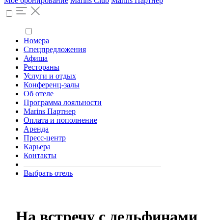
Моё бронирование
Marins Club
Marins Партнер
Номера
Спецпредложения
Афиша
Рестораны
Услуги и отдых
Конференц-залы
Об отеле
Программа лояльности
Marins Партнер
Оплата и пополнение
Аренда
Пресс-центр
Карьера
Контакты
Выбрать отель
На встречу с дельфинами