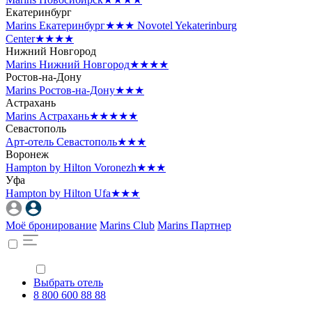
Екатеринбург
Marins Екатеринбург
★★★
Novotel Yekaterinburg
Center
★★★★
Нижний Новгород
Marins Нижний Новгород
★★★★
Ростов-на-Дону
Marins Ростов-на-Дону
★★★
Астрахань
Marins Астрахань
★★★★★
Севастополь
Арт-отель Севастополь
★★★
Воронеж
Hampton by Hilton Voronezh
★★★
Уфа
Hampton by Hilton Ufa
★★★
Моё бронирование
Marins Club
Marins Партнер
Выбрать отель
8 800 600 88 88