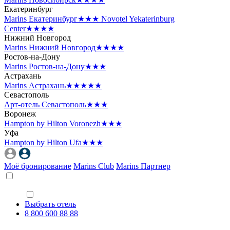
Екатеринбург
Marins Екатеринбург
★★★
Novotel Yekaterinburg
Center
★★★★
Нижний Новгород
Marins Нижний Новгород
★★★★
Ростов-на-Дону
Marins Ростов-на-Дону
★★★
Астрахань
Marins Астрахань
★★★★★
Севастополь
Арт-отель Севастополь
★★★
Воронеж
Hampton by Hilton Voronezh
★★★
Уфа
Hampton by Hilton Ufa
★★★
Моё бронирование
Marins Club
Marins Партнер
Выбрать отель
8 800 600 88 88