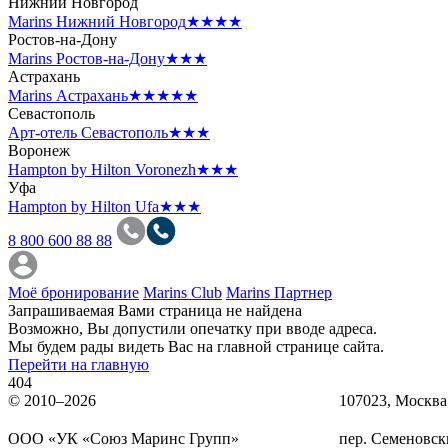
Нижний Новгород
Marins Нижний Новгород
★★★★
Ростов-на-Дону
Marins Ростов-на-Дону
★★★
Астрахань
Marins Астрахань
★★★★★
Севастополь
Арт-отель Севастополь
★★★
Воронеж
Hampton by Hilton Voronezh
★★★
Уфа
Hampton by Hilton Ufa
★★★
8 800 600 88 88
Моё бронирование
Marins Club
Marins Партнер
Запрашиваемая Вами страница не найдена
Возможно, Вы допустили опечатку при вводе адреса.
Мы будем рады видеть Вас на главной странице сайта.
Перейти на главную
404
© 2010–2026
107023, Москва
OOO «УК «Союз Маринс Групп»
пер. Семеновски