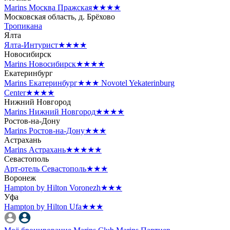
Marins Москва Пражская
★★★★
Московская область, д. Брёхово
Тропикана
Ялта
Ялта-Интурист
★★★★
Новосибирск
Marins Новосибирск
★★★★
Екатеринбург
Marins Екатеринбург
★★★
Novotel Yekaterinburg
Center
★★★★
Нижний Новгород
Marins Нижний Новгород
★★★★
Ростов-на-Дону
Marins Ростов-на-Дону
★★★
Астрахань
Marins Астрахань
★★★★★
Севастополь
Арт-отель Севастополь
★★★
Воронеж
Hampton by Hilton Voronezh
★★★
Уфа
Hampton by Hilton Ufa
★★★