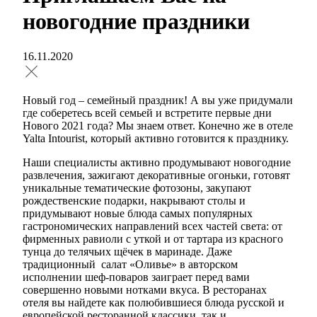
новогодние праздники
16.11.2020
Новый год – семейный праздник! А вы уже придумали
где соберетесь всей семьей и встретите первые дни
Нового 2021 года? Мы знаем ответ. Конечно же в отеле
Yalta Intourist, который активно готовится к празднику.
Наши специалисты активно продумывают новогодние
развлечения, зажигают декоративные огоньки, готовят
уникальные тематические фотозоны, закупают
рождественские подарки, накрывают столы и
придумывают новые блюда самых популярных
гастрономических направлений всех частей света: от
фирменных равиоли с уткой и от тартара из красного
тунца до телячьих щёчек в маринаде. Даже
традиционный салат «Оливье» в авторском
исполнении шеф-поваров заиграет перед вами
совершенно новыми нотками вкуса. В ресторанах
отеля вы найдете как полюбившиеся блюда русской и
европейской ресторанной классики, так и