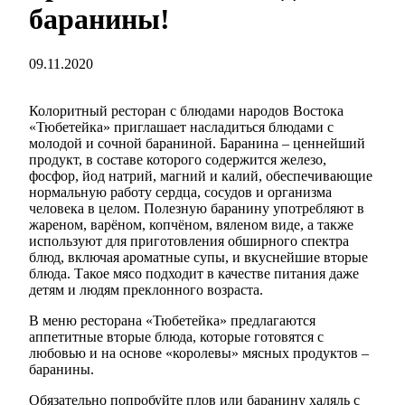
баранины!
09.11.2020
Колоритный ресторан с блюдами народов Востока
«Тюбетейка» приглашает насладиться блюдами с
молодой и сочной бараниной. Баранина – ценнейший
продукт, в составе которого содержится железо,
фосфор, йод натрий, магний и калий, обеспечивающие
нормальную работу сердца, сосудов и организма
человека в целом. Полезную баранину употребляют в
жареном, варёном, копчёном, вяленом виде, а также
используют для приготовления обширного спектра
блюд, включая ароматные супы, и вкуснейшие вторые
блюда. Такое мясо подходит в качестве питания даже
детям и людям преклонного возраста.
В меню ресторана «Тюбетейка» предлагаются
аппетитные вторые блюда, которые готовятся с
любовью и на основе «королевы» мясных продуктов –
баранины.
Обязательно попробуйте плов или баранину халяль с