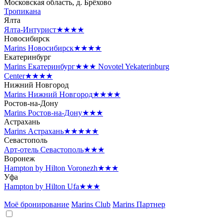
Московская область, д. Брёхово
Тропикана
Ялта
Ялта-Интурист
★★★★
Новосибирск
Marins Новосибирск
★★★★
Екатеринбург
Marins Екатеринбург
★★★
Novotel Yekaterinburg
Center
★★★★
Нижний Новгород
Marins Нижний Новгород
★★★★
Ростов-на-Дону
Marins Ростов-на-Дону
★★★
Астрахань
Marins Астрахань
★★★★★
Севастополь
Арт-отель Севастополь
★★★
Воронеж
Hampton by Hilton Voronezh
★★★
Уфа
Hampton by Hilton Ufa
★★★
Моё бронирование
Marins Club
Marins Партнер