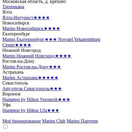
Московская область, д. Брёхово
Тропикана
Ялта
Ялта-Интурист
★★★★
Новосибирск
Marins Новосибирск
★★★★
Екатеринбург
Marins Екатеринбург
★★★
Novotel Yekaterinburg
Center
★★★★
Нижний Новгород
Marins Нижний Новгород
★★★★
Ростов-на-Дону
Marins Ростов-на-Дону
★★★
Астрахань
Marins Астрахань
★★★★★
Севастополь
Арт-отель Севастополь
★★★
Воронеж
Hampton by Hilton Voronezh
★★★
Уфа
Hampton by Hilton Ufa
★★★
Моё бронирование
Marins Club
Marins Партнер