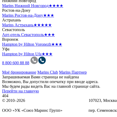
Нижний Новгород
Marins Нижний Новгород
★★★★
Ростов-на-Дону
Marins Ростов-на-Дону
★★★
Астрахань
Marins Астрахань
★★★★★
Севастополь
Арт-отель Севастополь
★★★
Воронеж
Hampton by Hilton Voronezh
★★★
Уфа
Hampton by Hilton Ufa
★★★
8 800 600 88 88
Моё бронирование
Marins Club
Marins Партнер
Запрашиваемая Вами страница не найдена
Возможно, Вы допустили опечатку при вводе адреса.
Мы будем рады видеть Вас на главной странице сайта.
Перейти на главную
404
© 2010–2026
107023, Москва
OOO «УК «Союз Маринс Групп»
пер. Семеновски