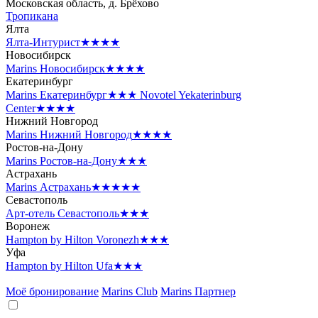
Московская область, д. Брёхово
Тропикана
Ялта
Ялта-Интурист
★★★★
Новосибирск
Marins Новосибирск
★★★★
Екатеринбург
Marins Екатеринбург
★★★
Novotel Yekaterinburg
Center
★★★★
Нижний Новгород
Marins Нижний Новгород
★★★★
Ростов-на-Дону
Marins Ростов-на-Дону
★★★
Астрахань
Marins Астрахань
★★★★★
Севастополь
Арт-отель Севастополь
★★★
Воронеж
Hampton by Hilton Voronezh
★★★
Уфа
Hampton by Hilton Ufa
★★★
Моё бронирование
Marins Club
Marins Партнер