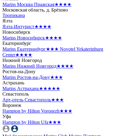
Marins Москва Пражская
★★★★
Московская область, д. Брёхово
Тропикана
Ялта
Ялта-Интурист
★★★★
Новосибирск
Marins Новосибирск
★★★★
Екатеринбург
Marins Екатеринбург
★★★
Novotel Yekaterinburg
Center
★★★★
Нижний Новгород
Marins Нижний Новгород
★★★★
Ростов-на-Дону
Marins Ростов-на-Дону
★★★
Астрахань
Marins Астрахань
★★★★★
Севастополь
Арт-отель Севастополь
★★★
Воронеж
Hampton by Hilton Voronezh
★★★
Уфа
Hampton by Hilton Ufa
★★★