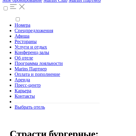
Моё бронирование
Marins Club
Marins Партнер
Номера
Спецпредложения
Афиша
Рестораны
Услуги и отдых
Конференц-залы
Об отеле
Программа лояльности
Marins Партнер
Оплата и пополнение
Аренда
Пресс-центр
Карьера
Контакты
Выбрать отель
Страсти бургерные: