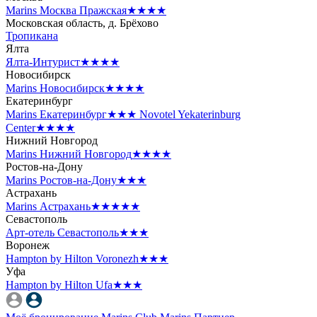
Marins Москва Пражская
★★★★
Московская область, д. Брёхово
Тропикана
Ялта
Ялта-Интурист
★★★★
Новосибирск
Marins Новосибирск
★★★★
Екатеринбург
Marins Екатеринбург
★★★
Novotel Yekaterinburg
Center
★★★★
Нижний Новгород
Marins Нижний Новгород
★★★★
Ростов-на-Дону
Marins Ростов-на-Дону
★★★
Астрахань
Marins Астрахань
★★★★★
Севастополь
Арт-отель Севастополь
★★★
Воронеж
Hampton by Hilton Voronezh
★★★
Уфа
Hampton by Hilton Ufa
★★★