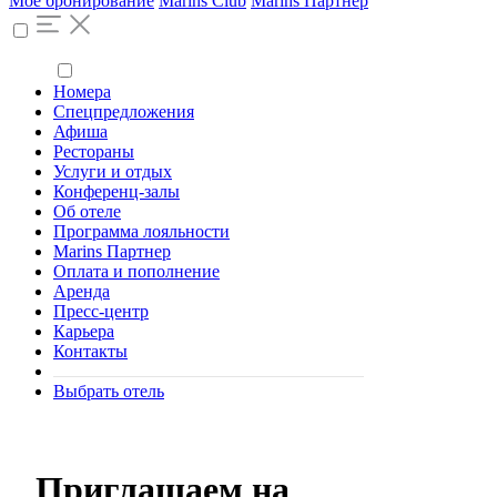
Моё бронирование
Marins Club
Marins Партнер
Номера
Спецпредложения
Афиша
Рестораны
Услуги и отдых
Конференц-залы
Об отеле
Программа лояльности
Marins Партнер
Оплата и пополнение
Аренда
Пресс-центр
Карьера
Контакты
Выбрать отель
Приглашаем на