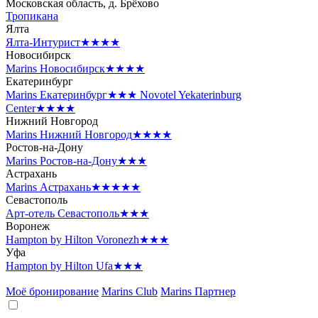
Московская область, д. Брёхово
Тропикана
Ялта
Ялта-Интурист
★★★★
Новосибирск
Marins Новосибирск
★★★★
Екатеринбург
Marins Екатеринбург
★★★
Novotel Yekaterinburg
Center
★★★★
Нижний Новгород
Marins Нижний Новгород
★★★★
Ростов-на-Дону
Marins Ростов-на-Дону
★★★
Астрахань
Marins Астрахань
★★★★★
Севастополь
Арт-отель Севастополь
★★★
Воронеж
Hampton by Hilton Voronezh
★★★
Уфа
Hampton by Hilton Ufa
★★★
Моё бронирование
Marins Club
Marins Партнер