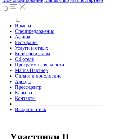
Моё бронирование
Marins Club
Marins Партнер
Номера
Спецпредложения
Афиша
Рестораны
Услуги и отдых
Конференц-залы
Об отеле
Программа лояльности
Marins Партнер
Оплата и пополнение
Аренда
Пресс-центр
Карьера
Контакты
Выбрать отель
Участники II