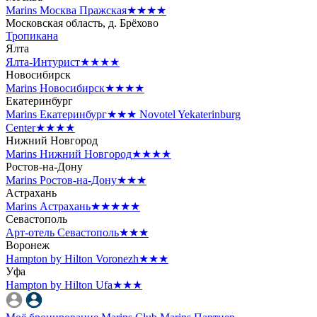
Marins Москва Пражская
★★★★
Московская область, д. Брёхово
Тропикана
Ялта
Ялта-Интурист
★★★★
Новосибирск
Marins Новосибирск
★★★★
Екатеринбург
Marins Екатеринбург
★★★
Novotel Yekaterinburg
Center
★★★★
Нижний Новгород
Marins Нижний Новгород
★★★★
Ростов-на-Дону
Marins Ростов-на-Дону
★★★
Астрахань
Marins Астрахань
★★★★★
Севастополь
Арт-отель Севастополь
★★★
Воронеж
Hampton by Hilton Voronezh
★★★
Уфа
Hampton by Hilton Ufa
★★★