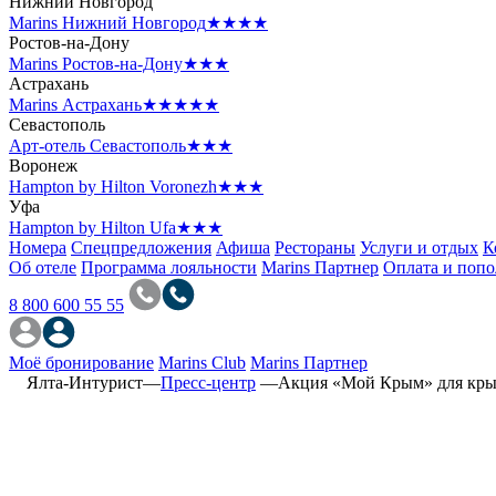
Нижний Новгород
Marins Нижний Новгород
★★★★
Ростов-на-Дону
Marins Ростов-на-Дону
★★★
Астрахань
Marins Астрахань
★★★★★
Севастополь
Арт-отель Севастополь
★★★
Воронеж
Hampton by Hilton Voronezh
★★★
Уфа
Hampton by Hilton Ufa
★★★
Номера
Спецпредложения
Афиша
Рестораны
Услуги и отдых
К
Об отеле
Программа лояльности
Marins Партнер
Оплата и поп
8 800 600 55 55
Моё бронирование
Marins Club
Marins Партнер
Ялта-Интурист
—
Пресс-центр
—
Акция «Мой Крым» для крым