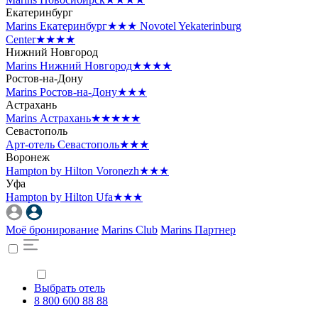
Екатеринбург
Marins Екатеринбург
★★★
Novotel Yekaterinburg
Center
★★★★
Нижний Новгород
Marins Нижний Новгород
★★★★
Ростов-на-Дону
Marins Ростов-на-Дону
★★★
Астрахань
Marins Астрахань
★★★★★
Севастополь
Арт-отель Севастополь
★★★
Воронеж
Hampton by Hilton Voronezh
★★★
Уфа
Hampton by Hilton Ufa
★★★
Моё бронирование
Marins Club
Marins Партнер
Выбрать отель
8 800 600 88 88