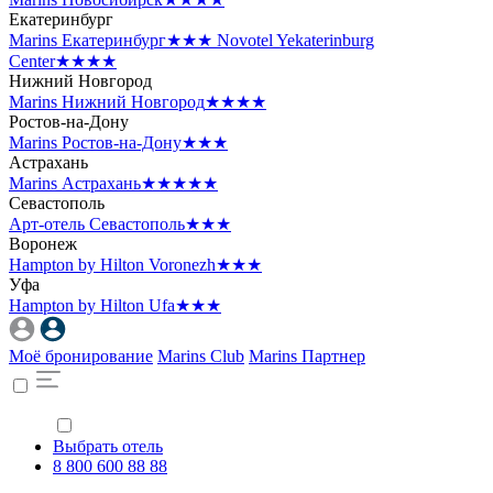
Екатеринбург
Marins Екатеринбург
★★★
Novotel Yekaterinburg
Center
★★★★
Нижний Новгород
Marins Нижний Новгород
★★★★
Ростов-на-Дону
Marins Ростов-на-Дону
★★★
Астрахань
Marins Астрахань
★★★★★
Севастополь
Арт-отель Севастополь
★★★
Воронеж
Hampton by Hilton Voronezh
★★★
Уфа
Hampton by Hilton Ufa
★★★
Моё бронирование
Marins Club
Marins Партнер
Выбрать отель
8 800 600 88 88