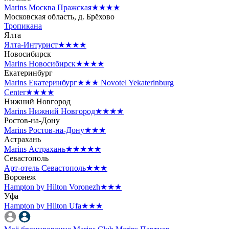
Marins Москва Пражская
★★★★
Московская область, д. Брёхово
Тропикана
Ялта
Ялта-Интурист
★★★★
Новосибирск
Marins Новосибирск
★★★★
Екатеринбург
Marins Екатеринбург
★★★
Novotel Yekaterinburg
Center
★★★★
Нижний Новгород
Marins Нижний Новгород
★★★★
Ростов-на-Дону
Marins Ростов-на-Дону
★★★
Астрахань
Marins Астрахань
★★★★★
Севастополь
Арт-отель Севастополь
★★★
Воронеж
Hampton by Hilton Voronezh
★★★
Уфа
Hampton by Hilton Ufa
★★★