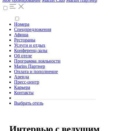
Моё бронирование
Marins Club
Marins Партнер
Номера
Спецпредложения
Афиша
Рестораны
Услуги и отдых
Конференц-залы
Об отеле
Программа лояльности
Marins Партнер
Оплата и пополнение
Аренда
Пресс-центр
Карьера
Контакты
Выбрать отель
Интервью с ведущим