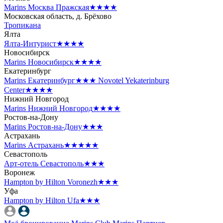
Marins Москва Пражская
★★★★
Московская область, д. Брёхово
Тропикана
Ялта
Ялта-Интурист
★★★★
Новосибирск
Marins Новосибирск
★★★★
Екатеринбург
Marins Екатеринбург
★★★
Novotel Yekaterinburg
Center
★★★★
Нижний Новгород
Marins Нижний Новгород
★★★★
Ростов-на-Дону
Marins Ростов-на-Дону
★★★
Астрахань
Marins Астрахань
★★★★★
Севастополь
Арт-отель Севастополь
★★★
Воронеж
Hampton by Hilton Voronezh
★★★
Уфа
Hampton by Hilton Ufa
★★★