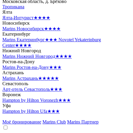
Московская область, д. Брёхово
Тропикана
Ялта
Ялта-Интурист
★★★★
Новосибирск
Marins Новосибирск
★★★★
Екатеринбург
Marins Екатеринбург
★★★
Novotel Yekaterinburg
Center
★★★★
Нижний Новгород
Marins Нижний Новгород
★★★★
Ростов-на-Дону
Marins Ростов-на-Дону
★★★
Астрахань
Marins Астрахань
★★★★★
Севастополь
Арт-отель Севастополь
★★★
Воронеж
Hampton by Hilton Voronezh
★★★
Уфа
Hampton by Hilton Ufa
★★★
Моё бронирование
Marins Club
Marins Партнер