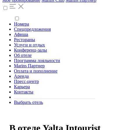
Моё бронирование
Marins Club
Marins Партнер
Номера
Спецпредложения
Афиша
Рестораны
Услуги и отдых
Конференц-залы
Об отеле
Программа лояльности
Marins Партнер
Оплата и пополнение
Аренда
Пресс-центр
Карьера
Контакты
Выбрать отель
В отеле Yalta Intourist