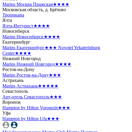
Marins Москва Пражская
★★★★
Московская область, д. Брёхово
Тропикана
Ялта
Ялта-Интурист
★★★★
Новосибирск
Marins Новосибирск
★★★★
Екатеринбург
Marins Екатеринбург
★★★
Novotel Yekaterinburg
Center
★★★★
Нижний Новгород
Marins Нижний Новгород
★★★★
Ростов-на-Дону
Marins Ростов-на-Дону
★★★
Астрахань
Marins Астрахань
★★★★★
Севастополь
Арт-отель Севастополь
★★★
Воронеж
Hampton by Hilton Voronezh
★★★
Уфа
Hampton by Hilton Ufa
★★★