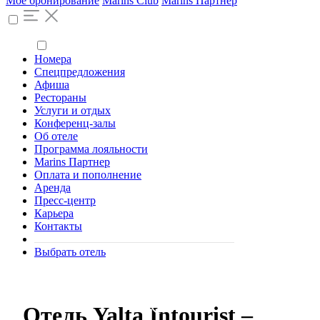
Моё бронирование
Marins Club
Marins Партнер
Номера
Спецпредложения
Афиша
Рестораны
Услуги и отдых
Конференц-залы
Об отеле
Программа лояльности
Marins Партнер
Оплата и пополнение
Аренда
Пресс-центр
Карьера
Контакты
Выбрать отель
Отель Yalta Intourist –