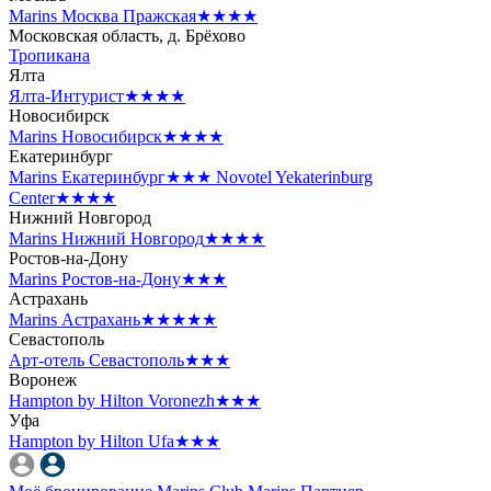
Marins Москва Пражская
★★★★
Московская область, д. Брёхово
Тропикана
Ялта
Ялта-Интурист
★★★★
Новосибирск
Marins Новосибирск
★★★★
Екатеринбург
Marins Екатеринбург
★★★
Novotel Yekaterinburg
Center
★★★★
Нижний Новгород
Marins Нижний Новгород
★★★★
Ростов-на-Дону
Marins Ростов-на-Дону
★★★
Астрахань
Marins Астрахань
★★★★★
Севастополь
Арт-отель Севастополь
★★★
Воронеж
Hampton by Hilton Voronezh
★★★
Уфа
Hampton by Hilton Ufa
★★★