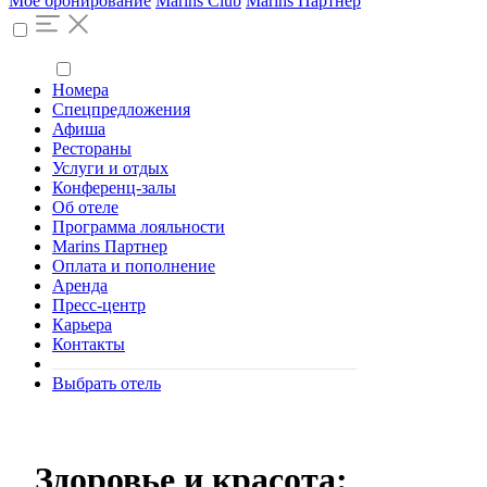
Моё бронирование
Marins Club
Marins Партнер
Номера
Спецпредложения
Афиша
Рестораны
Услуги и отдых
Конференц-залы
Об отеле
Программа лояльности
Marins Партнер
Оплата и пополнение
Аренда
Пресс-центр
Карьера
Контакты
Выбрать отель
Здоровье и красота: