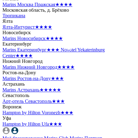
Marins Москва Пражская
★★★★
Московская область, д. Брёхово
Тропикана
Ялта
Ялта-Интурист
★★★★
Новосибирск
Marins Новосибирск
★★★★
Екатеринбург
Marins Екатеринбург
★★★
Novotel Yekaterinburg
Center
★★★★
Нижний Новгород
Marins Нижний Новгород
★★★★
Ростов-на-Дону
Marins Ростов-на-Дону
★★★
Астрахань
Marins Астрахань
★★★★★
Севастополь
Арт-отель Севастополь
★★★
Воронеж
Hampton by Hilton Voronezh
★★★
Уфа
Hampton by Hilton Ufa
★★★