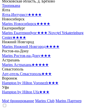
Московская область, д. Брёхово
Тропикана
Ялта
Ялта-Интурист
★★★★
Новосибирск
Marins Новосибирск
★★★★
Екатеринбург
Marins Екатеринбург
★★★
Novotel Yekaterinburg
Center
★★★★
Нижний Новгород
Marins Нижний Новгород
★★★★
Ростов-на-Дону
Marins Ростов-на-Дону
★★★
Астрахань
Marins Астрахань
★★★★★
Севастополь
Арт-отель Севастополь
★★★
Воронеж
Hampton by Hilton Voronezh
★★★
Уфа
Hampton by Hilton Ufa
★★★
Моё бронирование
Marins Club
Marins Партнер