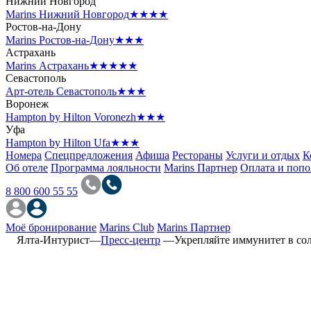
Нижний Новгород
Marins Нижний Новгород
★★★★
Ростов-на-Дону
Marins Ростов-на-Дону
★★★
Астрахань
Marins Астрахань
★★★★★
Севастополь
Арт-отель Севастополь
★★★
Воронеж
Hampton by Hilton Voronezh
★★★
Уфа
Hampton by Hilton Ufa
★★★
Номера
Спецпредложения
Афиша
Рестораны
Услуги и отдых
К
Об отеле
Программа лояльности
Marins Партнер
Оплата и поп
8 800 600 55 55
Моё бронирование
Marins Club
Marins Партнер
Ялта-Интурист
—
Пресс-центр
—
Укрепляйте иммунитет в со