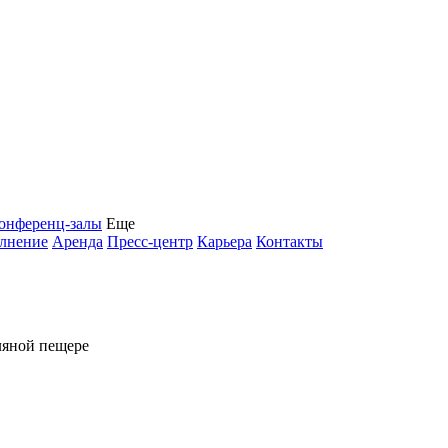
онференц-залы
Еще
олнение
Аренда
Пресс-центр
Карьера
Контакты
ляной пещере