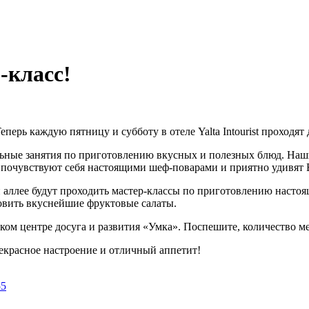
-класс!
перь каждую пятницу и субботу в отеле Yalta Intourist проходя
льные занятия по приготовлению вкусных и полезных блюд. На
а почувствуют себя настоящими шеф-поварами и приятно удивят
й аллее будут проходить мастер-классы по приготовлению настоя
отовить вкуснейшие фруктовые салаты.
тском центре досуга и развития «Умка». Поспешите, количество м
рекрасное настроение и отличный аппетит!
55