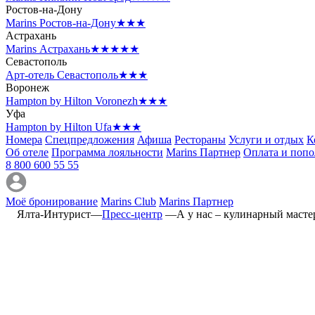
Ростов-на-Дону
Marins Ростов-на-Дону
★★★
Астрахань
Marins Астрахань
★★★★★
Севастополь
Арт-отель Севастополь
★★★
Воронеж
Hampton by Hilton Voronezh
★★★
Уфа
Hampton by Hilton Ufa
★★★
Номера
Спецпредложения
Афиша
Рестораны
Услуги и отдых
К
Об отеле
Программа лояльности
Marins Партнер
Оплата и поп
8 800 600 55 55
Моё бронирование
Marins Club
Marins Партнер
Ялта-Интурист
—
Пресс-центр
—
А у нас – кулинарный масте