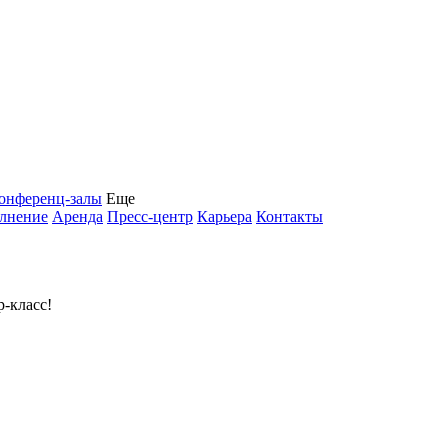
онференц-залы
Еще
олнение
Аренда
Пресс-центр
Карьера
Контакты
р-класс!