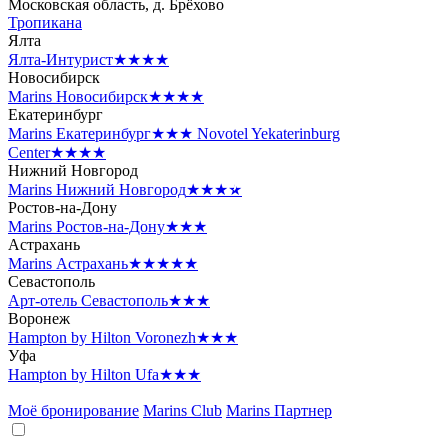
Московская область, д. Брёхово
Тропикана
Ялта
Ялта-Интурист
★★★★
Новосибирск
Marins Новосибирск
★★★★
Екатеринбург
Marins Екатеринбург
★★★
Novotel Yekaterinburg
Center
★★★★
Нижний Новгород
Marins Нижний Новгород
★★★★
Ростов-на-Дону
Marins Ростов-на-Дону
★★★
Астрахань
Marins Астрахань
★★★★★
Севастополь
Арт-отель Севастополь
★★★
Воронеж
Hampton by Hilton Voronezh
★★★
Уфа
Hampton by Hilton Ufa
★★★
Моё бронирование
Marins Club
Marins Партнер