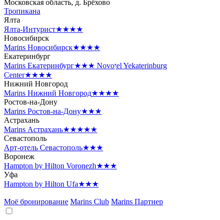
Московская область, д. Брёхово
Тропикана
Ялта
Ялта-Интурист
★★★★
Новосибирск
Marins Новосибирск
★★★★
Екатеринбург
Marins Екатеринбург
★★★
Novotel Yekaterinburg
Center
★★★★
Нижний Новгород
Marins Нижний Новгород
★★★★
Ростов-на-Дону
Marins Ростов-на-Дону
★★★
Астрахань
Marins Астрахань
★★★★★
Севастополь
Арт-отель Севастополь
★★★
Воронеж
Hampton by Hilton Voronezh
★★★
Уфа
Hampton by Hilton Ufa
★★★
Моё бронирование
Marins Club
Marins Партнер