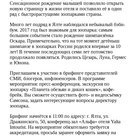
Сенсационное рождение малышей позволило открыть
новую страницу в жизни отеля и поставило её в один
ряд с быстрорастущими зоопарками страны.
Много лет подряд в Ялте наблюдался небывалый бэби-
бум. 2017 год был знаковым для зоопарка: самым
большим событием стало рождение шимпанзёнка
Оскара. Примечательно, что на тот момент детёныш
шимпанзе в зоопарках России родился впервые за 10
лет! В течение последующих семи лет потомство
продолжало появляться. Родились Цезарь, Луна, Гермес
и Юнона.
Приглашаем к участию в брифинге представителей
СМИ, блогеров, инфлюенсеров. В программе
мероприятия: пресс-конференция, экскурсия по
зоопарку «Планета обезьян и диких кошек», кофе-
брейк. Вы сможете осуществить фото- и видеосъёмку
Самсона, задать интересующие вопросы директору
зоопарка.
Брифинг начнётся в 11:00 по адресу: г. Ялта, ул.
Дражинского, 50, конференц-зал «Альфа» отеля Yalta
Intourist. На мероприятие обязательно требуется
аккредитация, просьба заранее оформить заявку на