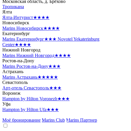
Московская область, д. Брёхово
Тропикана
Ялта
Ялта-Интурист
★★★★
Новосибирск
Marins Новосибирск
★★★★
Екатеринбург
Marins Екатеринбург
★★★
Novotel Yekaterinburg
Center
★★★★
Нижний Новгород
Marins Нижний Новгород
★★★★
Ростов-на-Дону
Marins Ростов-на-Дону
★★★
Астрахань
Marins Астрахань
★★★★★
Севастополь
Арт-отель Севастополь
★★★
Воронеж
Hampton by Hilton Voronezh
★★★
Уфа
Hampton by Hilton Ufa
★★★
Моё бронирование
Marins Club
Marins Партнер