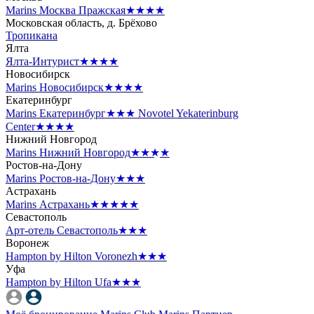
Marins Москва Пражская
★★★★
Московская область, д. Брёхово
Тропикана
Ялта
Ялта-Интурист
★★★★
Новосибирск
Marins Новосибирск
★★★★
Екатеринбург
Marins Екатеринбург
★★★
Novotel Yekaterinburg
Center
★★★★
Нижний Новгород
Marins Нижний Новгород
★★★★
Ростов-на-Дону
Marins Ростов-на-Дону
★★★
Астрахань
Marins Астрахань
★★★★★
Севастополь
Арт-отель Севастополь
★★★
Воронеж
Hampton by Hilton Voronezh
★★★
Уфа
Hampton by Hilton Ufa
★★★