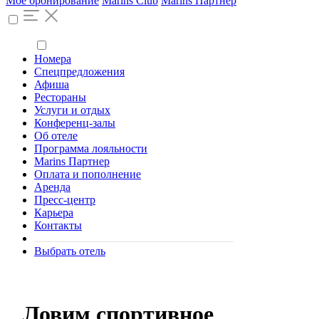
Моё бронирование
Marins Club
Marins Партнер
Номера
Спецпредложения
Афиша
Рестораны
Услуги и отдых
Конференц-залы
Об отеле
Программа лояльности
Marins Партнер
Оплата и пополнение
Аренда
Пресс-центр
Карьера
Контакты
Выбрать отель
Ловим спортивное