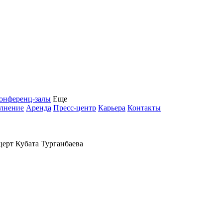
онференц-залы
Еще
олнение
Аренда
Пресс-центр
Карьера
Контакты
церт Кубата Турганбаева