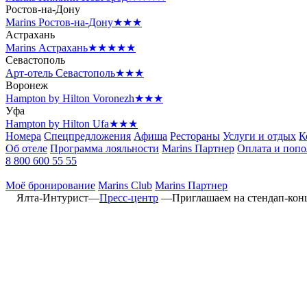
Ростов-на-Дону
Marins Ростов-на-Дону
★★★
Астрахань
Marins Астрахань
★★★★★
Севастополь
Арт-отель Севастополь
★★★
Воронеж
Hampton by Hilton Voronezh
★★★
Уфа
Hampton by Hilton Ufa
★★★
Номера
Спецпредложения
Афиша
Рестораны
Услуги и отдых
К
Об отеле
Программа лояльности
Marins Партнер
Оплата и поп
8 800 600 55 55
Моё бронирование
Marins Club
Marins Партнер
Ялта-Интурист
—
Пресс-центр
—
Приглашаем на стендап-кон