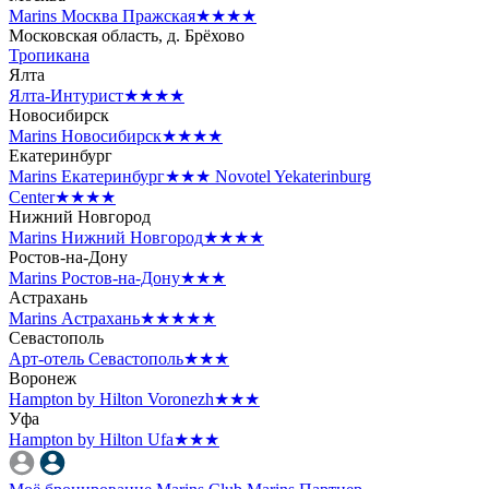
Marins Москва Пражская
★★★★
Московская область, д. Брёхово
Тропикана
Ялта
Ялта-Интурист
★★★★
Новосибирск
Marins Новосибирск
★★★★
Екатеринбург
Marins Екатеринбург
★★★
Novotel Yekaterinburg
Center
★★★★
Нижний Новгород
Marins Нижний Новгород
★★★★
Ростов-на-Дону
Marins Ростов-на-Дону
★★★
Астрахань
Marins Астрахань
★★★★★
Севастополь
Арт-отель Севастополь
★★★
Воронеж
Hampton by Hilton Voronezh
★★★
Уфа
Hampton by Hilton Ufa
★★★