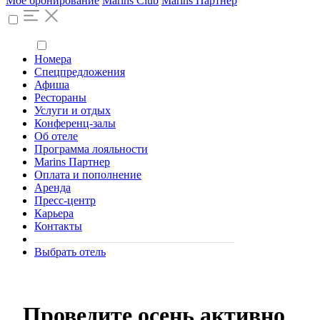
Моё бронирование
Marins Club
Marins Партнер
Номера
Спецпредложения
Афиша
Рестораны
Услуги и отдых
Конференц-залы
Об отеле
Программа лояльности
Marins Партнер
Оплата и пополнение
Аренда
Пресс-центр
Карьера
Контакты
Выбрать отель
Проведите осень активно