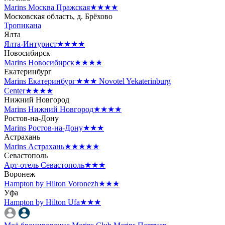
Marins Москва Пражская
★★★★
Московская область, д. Брёхово
Тропикана
Ялта
Ялта-Интурист
★★★★
Новосибирск
Marins Новосибирск
★★★★
Екатеринбург
Marins Екатеринбург
★★★
Novotel Yekaterinburg
Center
★★★★
Нижний Новгород
Marins Нижний Новгород
★★★★
Ростов-на-Дону
Marins Ростов-на-Дону
★★★
Астрахань
Marins Астрахань
★★★★★
Севастополь
Арт-отель Севастополь
★★★
Воронеж
Hampton by Hilton Voronezh
★★★
Уфа
Hampton by Hilton Ufa
★★★