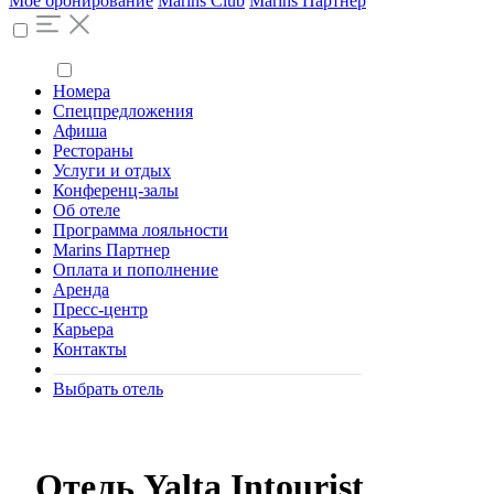
Моё бронирование
Marins Club
Marins Партнер
Номера
Спецпредложения
Афиша
Рестораны
Услуги и отдых
Конференц-залы
Об отеле
Программа лояльности
Marins Партнер
Оплата и пополнение
Аренда
Пресс-центр
Карьера
Контакты
Выбрать отель
Отель Yalta Intourist