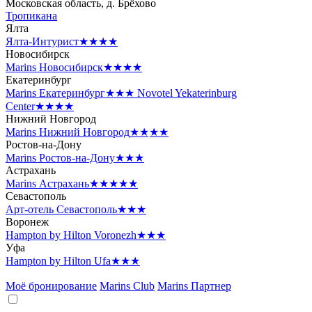
Московская область, д. Брёхово
Тропикана
Ялта
Ялта-Интурист
★★★★
Новосибирск
Marins Новосибирск
★★★★
Екатеринбург
Marins Екатеринбург
★★★
Novotel Yekaterinburg
Center
★★★★
Нижний Новгород
Marins Нижний Новгород
★★★★
Ростов-на-Дону
Marins Ростов-на-Дону
★★★
Астрахань
Marins Астрахань
★★★★★
Севастополь
Арт-отель Севастополь
★★★
Воронеж
Hampton by Hilton Voronezh
★★★
Уфа
Hampton by Hilton Ufa
★★★
Моё бронирование
Marins Club
Marins Партнер