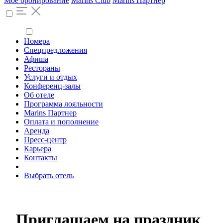
Моё бронирование
Marins Club
Marins Партнер
Номера
Спецпредложения
Афиша
Рестораны
Услуги и отдых
Конференц-залы
Об отеле
Программа лояльности
Marins Партнер
Оплата и пополнение
Аренда
Пресс-центр
Карьера
Контакты
Выбрать отель
Приглашаем на праздник