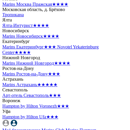
Marins Москва Пражская
★★★★
Московская область, д. Брёхово
Тропикана
Ялта
Ялта-Интурист
★★★★
Новосибирск
Marins Новосибирск
★★★★
Екатеринбург
Marins Екатеринбург
★★★
Novotel Yekaterinburg
Center
★★★★
Нижний Новгород
Marins Нижний Новгород
★★★★
Ростов-на-Дону
Marins Ростов-на-Дону
★★★
Астрахань
Marins Астрахань
★★★★★
Севастополь
Арт-отель Севастополь
★★★
Воронеж
Hampton by Hilton Voronezh
★★★
Уфа
Hampton by Hilton Ufa
★★★