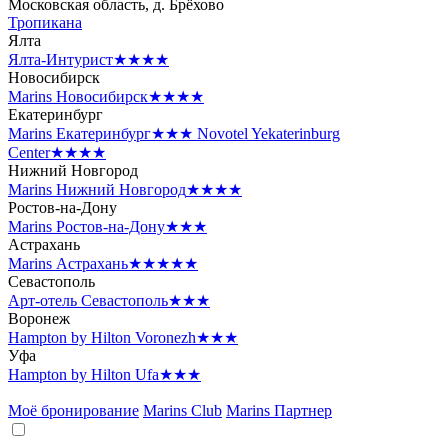
Московская область, д. Брёхово
Тропикана
Ялта
Ялта-Интурист
★★★★
Новосибирск
Marins Новосибирск
★★★★
Екатеринбург
Marins Екатеринбург
★★★
Novotel Yekaterinburg
Center
★★★★
Нижний Новгород
Marins Нижний Новгород
★★★★
Ростов-на-Дону
Marins Ростов-на-Дону
★★★
Астрахань
Marins Астрахань
★★★★★
Севастополь
Арт-отель Севастополь
★★★
Воронеж
Hampton by Hilton Voronezh
★★★
Уфа
Hampton by Hilton Ufa
★★★
Моё бронирование
Marins Club
Marins Партнер