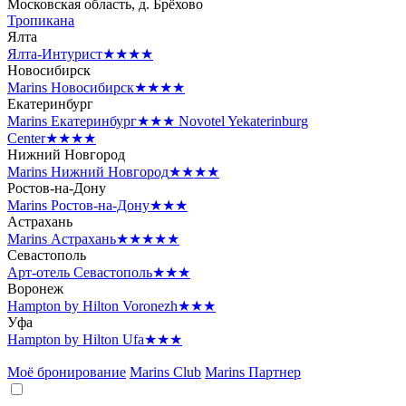
Московская область, д. Брёхово
Тропикана
Ялта
Ялта-Интурист
★★★★
Новосибирск
Marins Новосибирск
★★★★
Екатеринбург
Marins Екатеринбург
★★★
Novotel Yekaterinburg
Center
★★★★
Нижний Новгород
Marins Нижний Новгород
★★★★
Ростов-на-Дону
Marins Ростов-на-Дону
★★★
Астрахань
Marins Астрахань
★★★★★
Севастополь
Арт-отель Севастополь
★★★
Воронеж
Hampton by Hilton Voronezh
★★★
Уфа
Hampton by Hilton Ufa
★★★
Моё бронирование
Marins Club
Marins Партнер