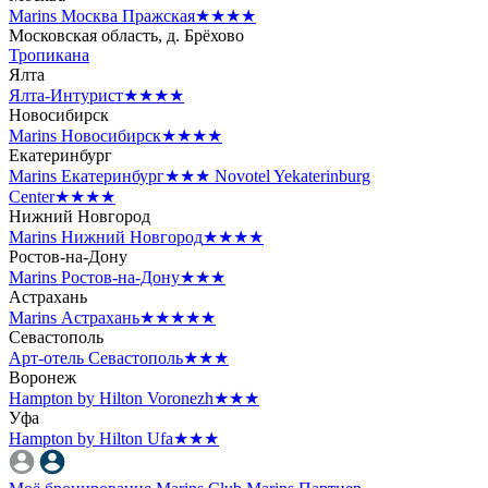
Marins Москва Пражская
★★★★
Московская область, д. Брёхово
Тропикана
Ялта
Ялта-Интурист
★★★★
Новосибирск
Marins Новосибирск
★★★★
Екатеринбург
Marins Екатеринбург
★★★
Novotel Yekaterinburg
Center
★★★★
Нижний Новгород
Marins Нижний Новгород
★★★★
Ростов-на-Дону
Marins Ростов-на-Дону
★★★
Астрахань
Marins Астрахань
★★★★★
Севастополь
Арт-отель Севастополь
★★★
Воронеж
Hampton by Hilton Voronezh
★★★
Уфа
Hampton by Hilton Ufa
★★★