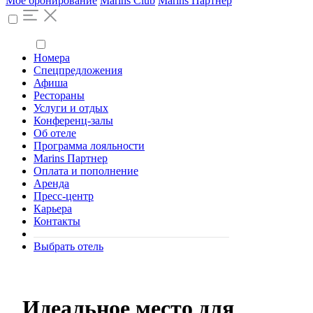
Моё бронирование
Marins Club
Marins Партнер
Номера
Спецпредложения
Афиша
Рестораны
Услуги и отдых
Конференц-залы
Об отеле
Программа лояльности
Marins Партнер
Оплата и пополнение
Аренда
Пресс-центр
Карьера
Контакты
Выбрать отель
Идеальное место для