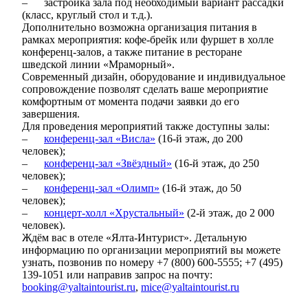
–
застройка зала под необходимый вариант рассадки
(класс, круглый стол и т.д.).
Дополнительно возможна организация питания в
рамках мероприятия: кофе-брейк или фуршет в холле
конференц-залов, а также питание в ресторане
шведской линии «Мраморный».
Современный дизайн, оборудование и индивидуальное
сопровождение позволят сделать ваше мероприятие
комфортным от момента подачи заявки до его
завершения.
Для проведения мероприятий также доступны залы:
–
конференц-зал «Висла»
(16-й этаж, до 200
человек);
–
конференц-зал «Звёздный»
(16-й этаж, до 250
человек);
–
конференц-зал «Олимп»
(16-й этаж, до 50
человек);
–
концерт-холл «Хрустальный»
(2-й этаж, до 2 000
человек).
Ждём вас в отеле «Ялта-Интурист». Детальную
информацию по организации мероприятий вы можете
узнать, позвонив по номеру +7 (800) 600-5555; +7 (495)
139-1051 или направив запрос на почту:
booking@yaltaintourist.ru
,
mice@yaltaintourist.ru