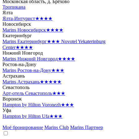
Московская область, д. Брёхово
Тропикана
Ялта
Ялта-Интурист
★★★★
Новосибирск
Marins Новосибирск
★★★★
Екатеринбург
Marins Екатеринбург
★★★
Novotel Yekaterinburg
Center
★★★★
Нижний Новгород
Marins Нижний Новгород
★★★★
Ростов-на-Дону
Marins Ростов-на-Дону
★★★
Астрахань
Marins Астрахань
★★★★★
Севастополь
Арт-отель Севастополь
★★★
Воронеж
Hampton by Hilton Voronezh
★★★
Уфа
Hampton by Hilton Ufa
★★★
Моё бронирование
Marins Club
Marins Партнер