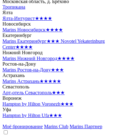
Московская область, д. Брёхово
Тропикана
Ялта
Ялта-Интурист
★★★★
Новосибирск
Marins Новосибирск
★★★★
Екатеринбург
Marins Екатеринбург
★★★
Novotel Yekaterinburg
Center
★★★★
Нижний Новгород
Marins Нижний Новгород
★★★★
Ростов-на-Дону
Marins Ростов-на-Дону
★★★
Астрахань
Marins Астрахань
★★★★★
Севастополь
Арт-отель Севастополь
★★★
Воронеж
Hampton by Hilton Voronezh
★★★
Уфа
Hampton by Hilton Ufa
★★★
Моё бронирование
Marins Club
Marins Партнер